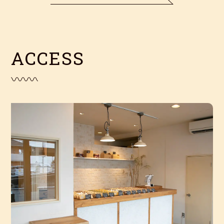
A
C
C
E
S
S