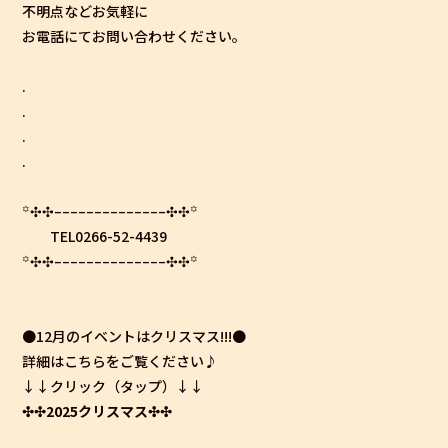
不明点などお気軽に
お電話にてお問い合わせください。
.
.
.
.
꙳
✣✣
­­–­­–­­–­­–­­–­­–­­–­­–­­–­­–­­–­­–­­–­­–
✣✣
꙳
TEL0266-52-4439
꙳
✣✣
­­–­­–­­–­­–­­–­­–­­–­­–­­–­­–­­–­­–­­–­­–
✣✣
꙳
●12月のイベントはクリスマス!!!●
詳細はこちらをご覧ください♪
↓↓クリック（タップ）↓↓
✣✣2025クリスマス✣✣