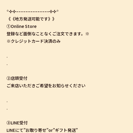
꙳✣✣­­–­­–­­–­­–­­–­­–­­–­­–­­–­­–­­–­­–­­–­­–✣✣꙳
《《地方発送可能です》》
①Online Store
登録など面倒なことなくご注文できます。※
※クレジットカード決済のみ
.
.
②店頭受付
ご来店いただきご希望をお知らせください
.
.
③LINE受付
LINEにて”お取り寄せ”or”ギフト発送”